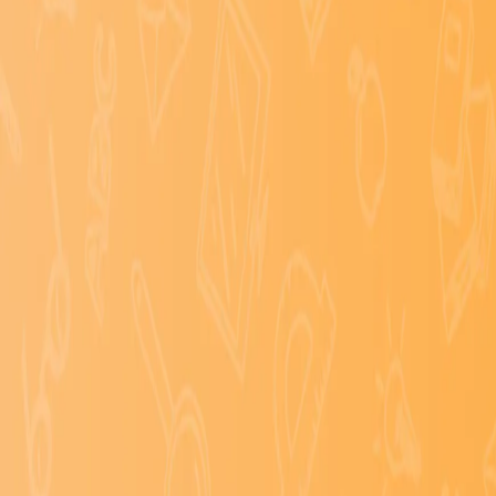
HSV De Zuidvogels
MIQI Huiswerkbegeleiding
De Blaricumse Partij
Casa Miel
Lekker Warm Vloerisolatie
Brasserie de Woensberg
Vakantieburo Julianadorp
Winseq
Diensten